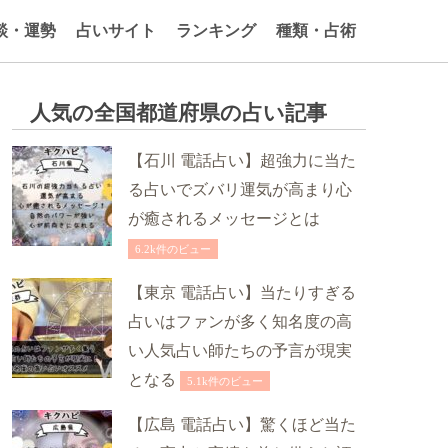
談・運勢
占いサイト
ランキング
種類・占術
人気の全国都道府県の占い記事
【石川 電話占い】超強力に当た
る占いでズバリ運気が高まり心
が癒されるメッセージとは
6.2k件のビュー
【東京 電話占い】当たりすぎる
占いはファンが多く知名度の高
い人気占い師たちの予言が現実
となる
5.1k件のビュー
【広島 電話占い】驚くほど当た