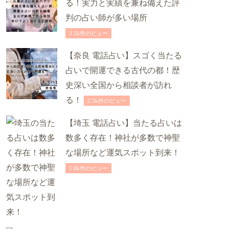
る！実力と実績を兼ね備えた評
判の占い師が多い場所
3.2k件のビュー
【奈良 電話占い】スゴく当たる
占いで開運できる古代の都！歴
史深い全国から相談者が訪れ
る！
2.3k件のビュー
【埼玉 電話占い】当たる占いは
数多く存在！神社が多数で神聖
な場所など運気スポット到来！
1.8k件のビュー