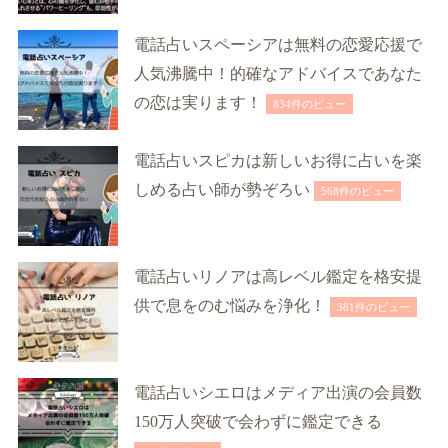
電話占いスペーシアは無料の恋愛応援で
人気沸騰中！的確なアドバイスであなた
の恋は実ります！
834件のビュー
電話占いスピカは新しいお得に占いを楽
しめる占い師が勢ぞろい
568件のビュー
電話占いリノアは高レベル鑑定を格安提
供で息をのむ悩みを浄化！
381件のビュー
電話占いシエロはメディア出演の会員数
150万人突破で会わずに鑑定できる