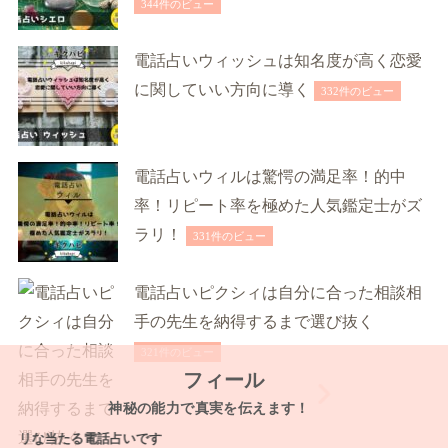
344件のビュー
電話占いウィッシュは知名度が高く恋愛
に関していい方向に導く
332件のビュー
電話占いウィルは驚愕の満足率！的中
率！リピート率を極めた人気鑑定士がズ
ラリ！
331件のビュー
電話占いピクシィは自分に合った相談相
手の先生を納得するまで選び抜く
321件のビュー
フィール
神秘の能力で真実を伝えます！
な当たる電話占いです