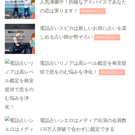
人気沸騰中！的確なアドバイスであなた
の恋は実ります！
834件のビュー
電話占いスピカは新しいお得に占いを楽
しめる占い師が勢ぞろい
569件のビュー
電話占いリノアは高レベル鑑定を格安提
供で息をのむ悩みを浄化！
382件のビュー
電話占いシエロはメディア出演の会員数
150万人突破で会わずに鑑定できる