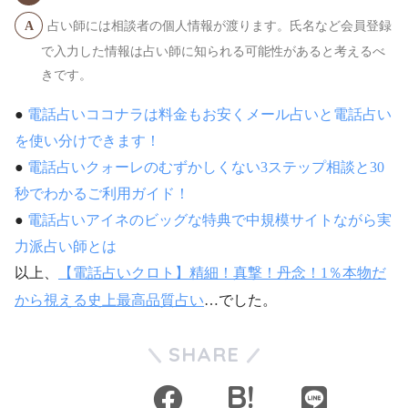
占い師には相談者の個人情報が渡ります。氏名など会員登録
で入力した情報は占い師に知られる可能性があると考えるべ
きです。
●
電話占いココナラは料金もお安くメール占いと電話占い
を使い分けできます！
●
電話占いクォーレのむずかしくない3ステップ相談と30
秒でわかるご利用ガイド！
●
電話占いアイネのビッグな特典で中規模サイトながら実
力派占い師とは
以上、
【電話占いクロト】精細！真撃！丹念！1％本物だ
から視える史上最高品質占い
…でした。
SHARE