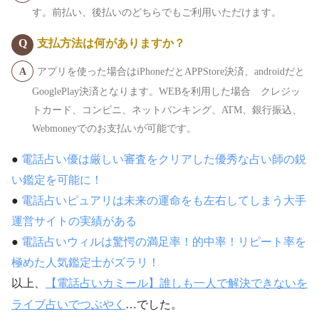
す。前払い、後払いのどちらでもご利用いただけます。
支払方法は何がありますか？
アプリを使った場合はiPhoneだとAPPStore決済、androidだと
GooglePlay決済となります。WEBを利用した場合 クレジッ
トカード、コンビニ、ネットバンキング、ATM、銀行振込、
Webmoneyでのお支払いが可能です。
●
電話占い優は厳しい審査をクリアした優秀な占い師の鋭
い鑑定を可能に！
●
電話占いピュアリは未来の運命をも左右してしまう大手
運営サイトの実績がある
●
電話占いウィルは驚愕の満足率！的中率！リピート率を
極めた人気鑑定士がズラリ！
以上、
【電話占いカミール】誰しも一人で解決できないを
ライブ占いでつぶやく
…でした。