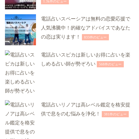
1.3k件のビュー
電話占いスペーシアは無料の恋愛応援で
人気沸騰中！的確なアドバイスであなた
の恋は実ります！
833件のビュー
電話占いスピカは新しいお得に占いを楽
しめる占い師が勢ぞろい
568件のビュー
電話占いリノアは高レベル鑑定を格安提
供で息をのむ悩みを浄化！
381件のビュー