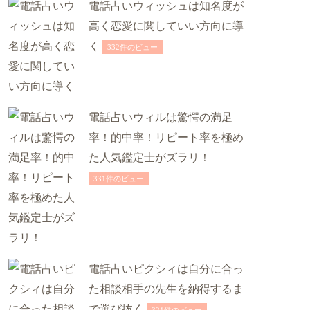
電話占いウィッシュは知名度が
高く恋愛に関していい方向に導
く
332件のビュー
電話占いウィルは驚愕の満足
率！的中率！リピート率を極め
た人気鑑定士がズラリ！
331件のビュー
電話占いピクシィは自分に合っ
た相談相手の先生を納得するま
で選び抜く