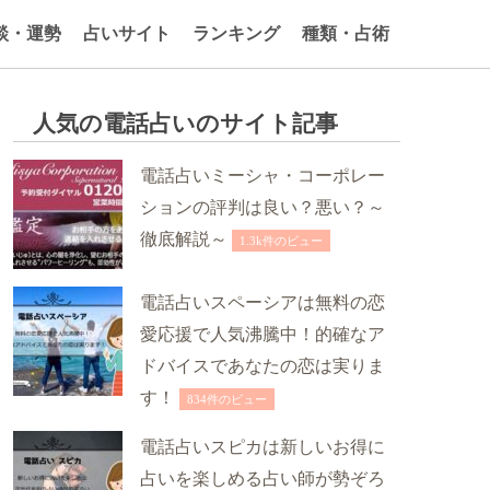
談・運勢
占いサイト
ランキング
種類・占術
人気の電話占いのサイト記事
電話占いミーシャ・コーポレー
ションの評判は良い？悪い？～
徹底解説～
1.3k件のビュー
電話占いスペーシアは無料の恋
愛応援で人気沸騰中！的確なア
ドバイスであなたの恋は実りま
す！
834件のビュー
電話占いスピカは新しいお得に
占いを楽しめる占い師が勢ぞろ