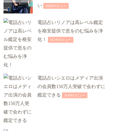
い
568件のビュー
電話占いリノアは高レベル鑑定
を格安提供で息をのむ悩みを浄
化！
381件のビュー
電話占いシエロはメディア出演
の会員数150万人突破で会わずに
鑑定できる
344件のビュー