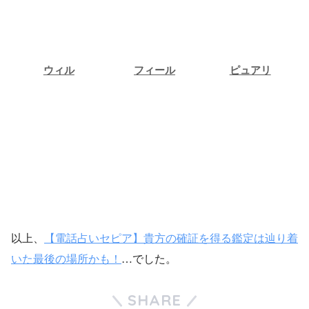
ウィル
フィール
ピュアリ
ウィル
フィール
ピュアリ
占い相談
占い相談
占い相談
以上、
【電話占いセピア】貴方の確証を得る鑑定は辿り着
いた最後の場所かも！
…でした。
SHARE