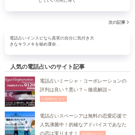
していい方向に導く
次の記事
電話占いインスピなら真実の自分に気付き大
きなキラメキを秘め運命…
人気の電話占いのサイト記事
電話占いミーシャ・コーポレーションの
評判は良い？悪い？～徹底解説～
1.3k件のビュー
電話占いスペーシアは無料の恋愛応援で
人気沸騰中！的確なアドバイスであなた
の恋は実ります！
832件のビュー