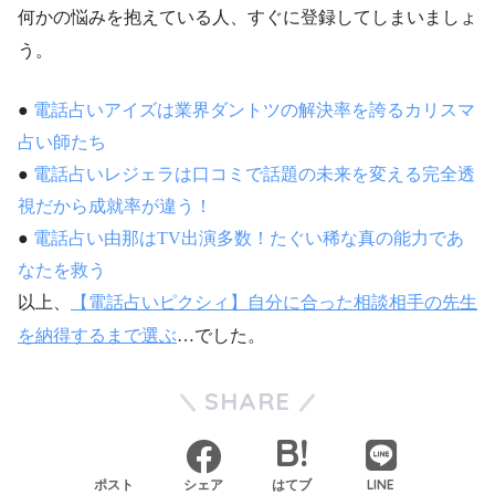
何かの悩みを抱えている人、すぐに登録してしまいましょ
う。
●
電話占いアイズは業界ダントツの解決率を誇るカリスマ
占い師たち
●
電話占いレジェラは口コミで話題の未来を変える完全透
視だから成就率が違う！
●
電話占い由那はTV出演多数！たぐい稀な真の能力であ
なたを救う
以上、
【電話占いピクシィ】自分に合った相談相手の先生
を納得するまで選ぶ
…でした。
SHARE
LINE
ポスト
シェア
はてブ