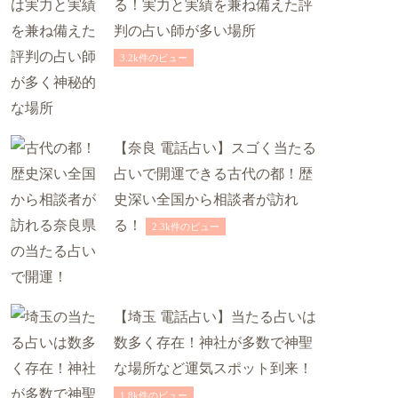
る！実力と実績を兼ね備えた評
判の占い師が多い場所
3.2k件のビュー
【奈良 電話占い】スゴく当たる
占いで開運できる古代の都！歴
史深い全国から相談者が訪れ
る！
2.3k件のビュー
【埼玉 電話占い】当たる占いは
数多く存在！神社が多数で神聖
な場所など運気スポット到来！
1.8k件のビュー