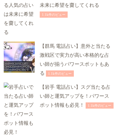
未来に希望を齎してくれる
1.1k件のビュー
【群馬 電話占い】意外と当たる
激戦区で実力が高い本格的な占
い師が揃うパワースポットもあ
る
1.1k件のビュー
【岩手 電話占い】スグ当たる占
い師と運気アップを！パワース
ポット情報も必見！
1.1k件のビュー