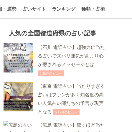
談・運勢
占いサイト
ランキング
種類・占術
人気の全国都道府県の占い記事
【石川 電話占い】超強力に当た
る占いでズバリ運気が高まり心
が癒されるメッセージとは
6.2k件のビュー
【東京 電話占い】当たりすぎる
占いはファンが多く知名度の高
い人気占い師たちの予言が現実
となる
5.1k件のビュー
【広島 電話占い】驚くほど当た