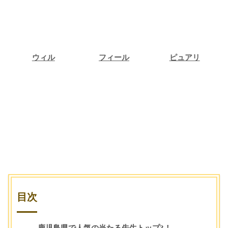
ウィル
フィール
ピュアリ
ウィル
フィール
ピュアリ
占い相談
占い相談
占い相談
目次
鹿児島県で人気の当たる先生トップ3！