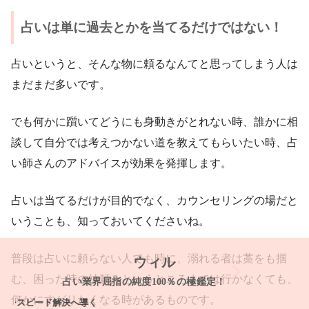
占いは単に過去とかを当てるだけではない！
占いというと、そんな物に頼るなんてと思ってしまう人は
まだまだ多いです。
でも何かに躓いてどうにも身動きがとれない時、誰かに相
談して自分では考えつかない道を教えてもらいたい時、占
い師さんのアドバイスが効果を発揮します。
占いは当てるだけが目的でなく、カウンセリングの場だと
いうことも、知っておいてくださいね。
普段は占いに頼らない人でも時に、溺れる者は藁をも掴
ウィル
む、困った時の神頼みというところまでは行かなくても、
占い業界屈指の純度100％の極鑑定！
何かにすがりたくなる時があるものです。
ピード解決へ導く