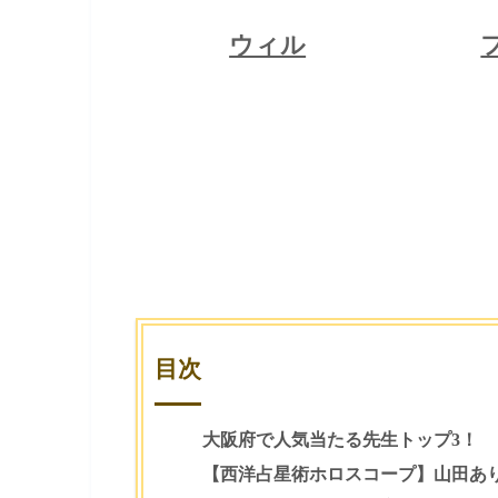
ウィル
ウィル
フィール
ピュアリ
占い相談
占い相談
占い相談
目次
大阪府で人気当たる先生トップ3！
【西洋占星術ホロスコープ】山田あ