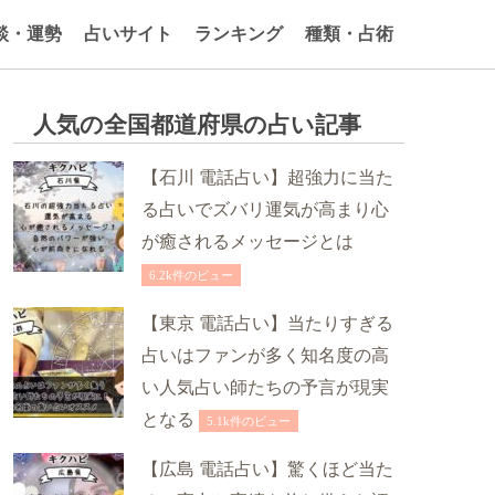
談・運勢
占いサイト
ランキング
種類・占術
人気の全国都道府県の占い記事
【石川 電話占い】超強力に当た
る占いでズバリ運気が高まり心
が癒されるメッセージとは
6.2k件のビュー
【東京 電話占い】当たりすぎる
占いはファンが多く知名度の高
い人気占い師たちの予言が現実
となる
5.1k件のビュー
【広島 電話占い】驚くほど当た