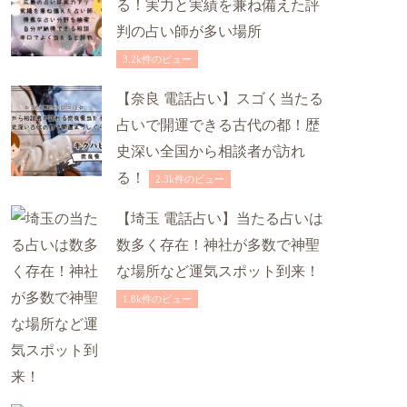
る！実力と実績を兼ね備えた評
判の占い師が多い場所
3.2k件のビュー
【奈良 電話占い】スゴく当たる
占いで開運できる古代の都！歴
史深い全国から相談者が訪れ
る！
2.3k件のビュー
【埼玉 電話占い】当たる占いは
数多く存在！神社が多数で神聖
な場所など運気スポット到来！
1.8k件のビュー