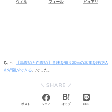
ウィル
フィール
ピュアリ
ウィル
フィール
ピュアリ
占い相談
占い相談
占い相談
以上、
【黒魔術と白魔術】意味を知り本当の幸運を呼び込
む祈願ができる
…でした。
SHARE
LINE
ポスト
シェア
はてブ