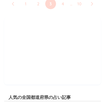
1
2
3
4
…
10
人気の全国都道府県の占い記事