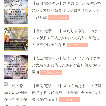
【石川 電話占い】超強力に当たる占いで
ズバリ運気が高まり心が癒されるメッセ
ージとは
6.2k件のビュー
【東京 電話占い】当たりすぎる占いはフ
ァンが多く知名度の高い人気占い師たち
の予言が現実となる
5.1k件のビュー
【広島 電話占い】驚くほど当たる！実力
と実績を兼ね備えた評判の占い師が多い
場所
3.2k件のビュー
【奈良 電話占い】スゴく当たる占いで開
運できる古代の都！歴史深い全国から相
談者が訪れる！
2.3k件のビュー