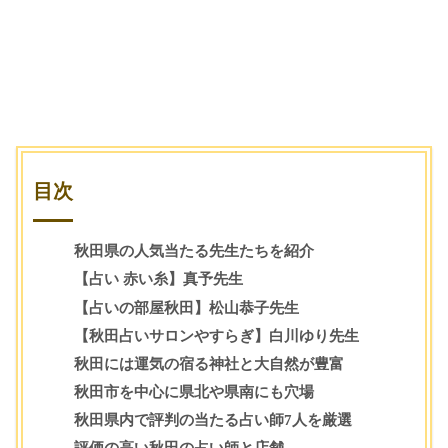
ウィル
フィール
ピュアリ
占い相談
占い相談
占い相談
目次
秋田県の人気当たる先生たちを紹介
【占い 赤い糸】真予先生
【占いの部屋秋田】松山恭子先生
【秋田占いサロンやすらぎ】白川ゆり先生
秋田には運気の宿る神社と大自然が豊富
秋田市を中心に県北や県南にも穴場
秋田県内で評判の当たる占い師7人を厳選
評価の高い秋田の占い師と店舗