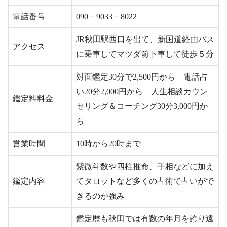
電話番号
090－9033－8022
JR秋田駅西口を出て、新国道経由バス
アクセス
に乗車してマツダ前下車して徒歩５分
対面鑑定30分で2,500円から 電話占
い20分2,000円から 人生相談カウン
鑑定料料金
セリング＆コーチング30分3,000円か
ら
営業時間
10時から20時まで
紫微斗数や四柱推命、手相などに加え
鑑定内容
てタロットなど多くの占術で占いがで
きるのが強み
鑑定歴も秋田では有数の年月を誇り遠