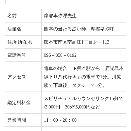
名前
摩耶卑弥呼先生
店舗名
熊本の当たる占い師 摩擦卑弥呼
住所 所在地
熊本市南区南高江1丁目14－113
電話番号
096－358－0192
電車の場合 JR熊本駅から「鹿児島本
アクセス
線下り八代行き」の電車で1分。川尻
駅で下車後、タクシーで5分。
スピリチュアルカウンセリング15分で
鑑定料料金
\3,000円 30分\6,000円など
営業時間
11：00～20：00