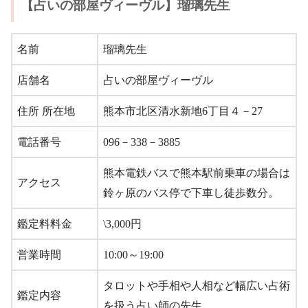
【占いの部屋ヴィーヴル】瑠璃先生
名前
瑠璃先生
店舗名
占いの部屋ヴィーヴル
住所 所在地
熊本市北区清水新地6丁目４－27
電話番号
096－338－3885
熊本電鉄バスで熊本駅前乗車の場合は
アクセス
鈴ヶ原のバス停で下車し徒歩数分。
鑑定料料金
\3,000円
営業時間
10:00～19:00
タロットや手相や人相など幅広い占術
鑑定内容
を扱う占い師の先生。