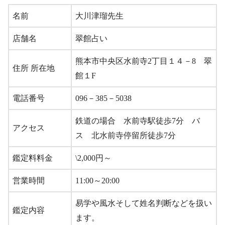
名前
大川津瑠先生
店舗名
翠館占い
熊本市中央区水前寺2丁目１４－8 翠
住所 所在地
館１F
電話番号
096－385－5038
鉄道の場合 水前寺駅徒歩7分 バ
アクセス
ス 北水前寺停留所徒歩7分
鑑定料料金
\2,000円～
営業時間
11:00～20:00
易学や風水そして姓名判断などを扱い
鑑定内容
ます。