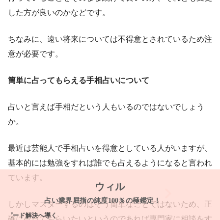
した方が良いのかなどです。
ちなみに、遠い将来については不得意とされているため注
意が必要です。
簡単に占ってもらえる手相占いについて
占いと言えば手相だという人もいるのではないでしょう
か。
最近は芸能人で手相占いを得意としている人がいますが、
基本的には勉強をすれば誰でも占えるようになると言われ
ています。
ウィル
占い業界屈指の純度100％の極鑑定！
しかしマスターするのはそう簡単なことではないため、正
ード解決へ導く
確に占ってもらいたいというのであれば専門家に相談をす