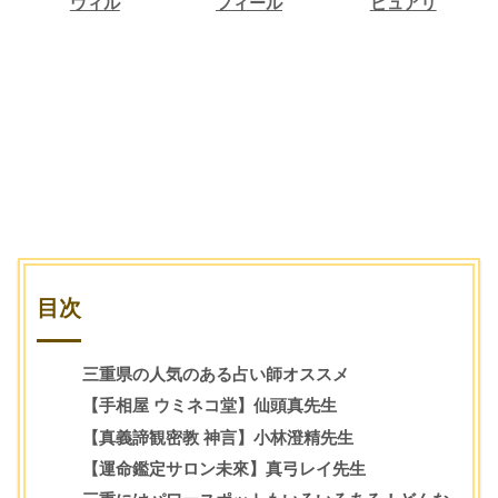
ウィル
フィール
ピュアリ
ウィル
フィール
ピュアリ
占い相談
占い相談
占い相談
目次
三重県の人気のある占い師オススメ
【手相屋 ウミネコ堂】仙頭真先生
【真義諦観密教 神言】小林澄精先生
【運命鑑定サロン未來】真弓レイ先生