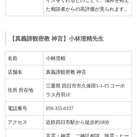
イスをくれるとのことで、悩みを抱え
た相談者からの高評価が見られます。
【真義諦観密教 神言】小林澄精先生
名前
小林澄精
店舗名
真義諦観密教 神言
三重県 四日市市久保田1-1-15 コーポ
住所 所在地
ラス丹羽1F
電話番号
059-355-0337
アクセス
近鉄四日市駅から徒歩約18分
言霊・神霊、ご神託相談、除霊・ヒー