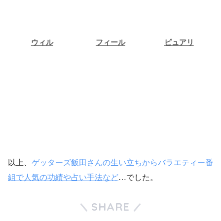
ウィル
フィール
ピュアリ
ウィル
フィール
ピュアリ
占い相談
占い相談
占い相談
以上、
ゲッターズ飯田さんの生い立ちからバラエティー番
組で人気の功績や占い手法など
…でした。
SHARE