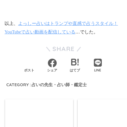
ウィル
フィール
ピュアリ
占い相談
占い相談
占い相談
以上、
よっしー占いはトランプや直感で占うスタイル！
YouTubeで占い動画を配信している
…でした。
SHARE
LINE
ポスト
シェア
はてブ
CATEGORY :
占いの先生・占い師・鑑定士