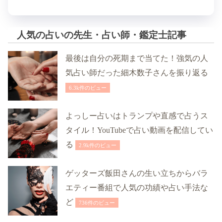
人気の占いの先生・占い師・鑑定士記事
最後は自分の死期まで当てた！強気の人
気占い師だった細木数子さんを振り返る
6.3k件のビュー
よっしー占いはトランプや直感で占うス
タイル！YouTubeで占い動画を配信してい
る
2.9k件のビュー
ゲッターズ飯田さんの生い立ちからバラ
エティー番組で人気の功績や占い手法な
ど
736件のビュー